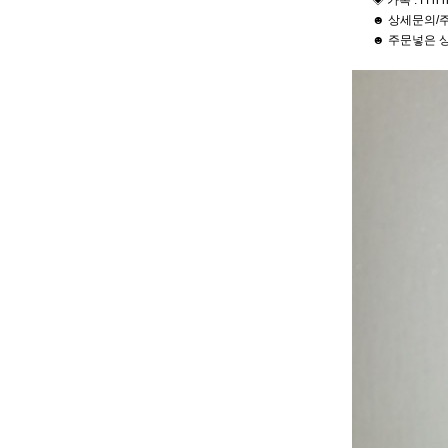
◈ 카톡 : f f h h
☻ 상세문의/주
☻ 주문넣은 