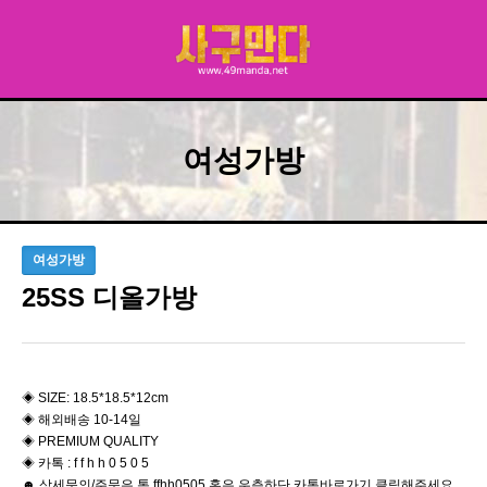
여성가방
여성가방
25SS 디올가방
◈ ​SIZE: 18.5*18.5*12cm
◈ 해외배송 10-14일
◈ PREMIUM QUALITY
◈ 카톡 : f f h h 0 5 0 5
☻ 상세문의/주문은 톡 ffhh0505 혹은 우측하단 카톡바로가기 클릭해주세요