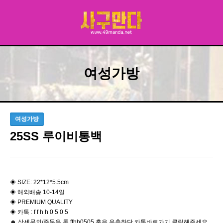
여성가방
여성가방
25SS 루이비통백
◈ SIZE: 22*12*5.5cm
◈ 해외배송 10-14일
◈ PREMIUM QUALITY
◈ 카톡 : f f h h 0 5 0 5
☻ 상세문의/주문은 톡 ffhh0505 혹은 우측하단 카톡바로가기 클릭해주세요