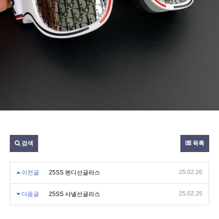
검색
목록
25.02.26
이전글
25SS 펜디선글라스
25.02.25
다음글
25SS 샤넬선글라스