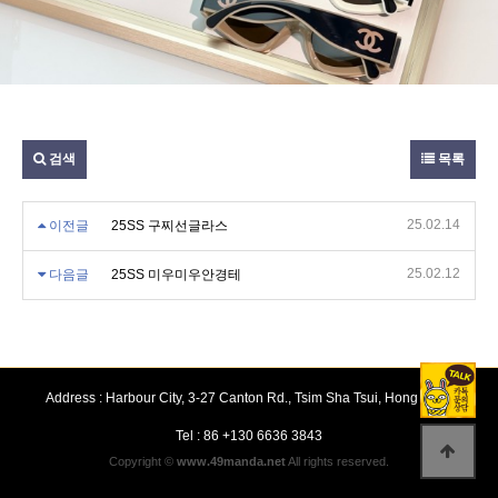
검색
목록
25.02.14
이전글
25SS 구찌선글라스
25.02.12
다음글
25SS 미우미우안경테
Address : Harbour City, 3-27 Canton Rd., Tsim Sha Tsui, Hong Kong
Tel : 86 +130 6636 3843
Copyright ©
www.49manda.net
All rights reserved.