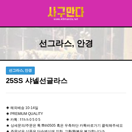
선그라스, 안경
선그라스, 안경
25SS 샤넬선글라스
◈ 해외배송 10-14일
◈ PREMIUM QUALITY
◈ 카톡 : f f h h 0 5 0 5
☻ 상세문의/주문은 톡 ffhh0505 혹은 우측하단 카톡바로가기 클릭해주세요
☻ 주문넣은 상품은 단순변심에 의한 교환/환불은 불가합니다 b