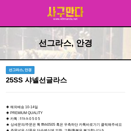
선그라스, 안경
선그라스, 안경
25SS 샤넬선글라스
◈ 해외배송 10-14일
◈ PREMIUM QUALITY
◈ 카톡 : f f h h 0 5 0 5
☻ 상세문의/주문은 톡 ffhh0505 혹은 우측하단 카톡바로가기 클릭해주세요
☻ 주문넣은 상품은 단순변심에 의한 교환/환불은 불가합니다 b