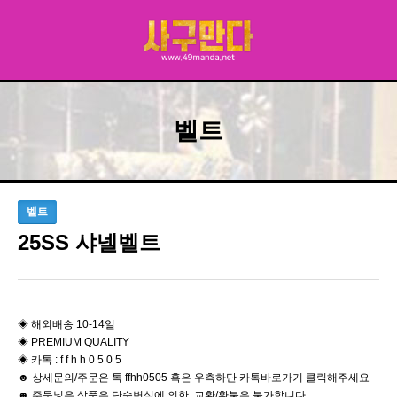
벨트
벨트
25SS 샤넬벨트
◈ 해외배송 10-14일
◈ PREMIUM QUALITY
◈ 카톡 : f f h h 0 5 0 5
☻ 상세문의/주문은 톡 ffhh0505 혹은 우측하단 카톡바로가기 클릭해주세요
☻ 주문넣은 상품은 단순변심에 의한 교환/환불은 불가합니다