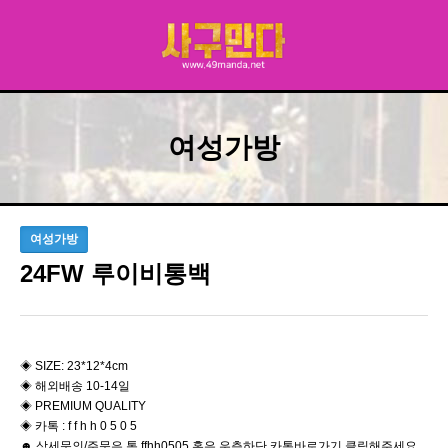
여성가방
여성가방
24FW 루이비통백
◈ SIZE: 23*12*4cm
◈ 해외배송 10-14일
◈ PREMIUM QUALITY
◈ 카톡 : f f h h 0 5 0 5
☻ 상세문의/주문은 톡 ffhh0505 혹은 우측하단 카톡바로가기 클릭해주세요