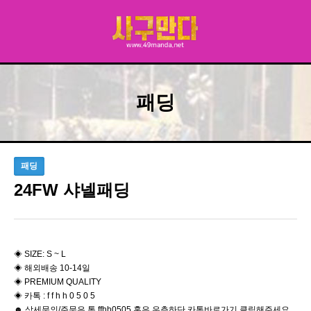
패딩
패딩
24FW 샤넬패딩
◈ SIZE: S ~ L
◈ 해외배송 10-14일
◈ PREMIUM QUALITY
◈ 카톡 : f f h h 0 5 0 5
☻ 상세문의/주문은 톡 ffhh0505 혹은 우측하단 카톡바로가기 클릭해주세요