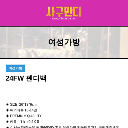
여성가방
여성가방
24FW 펜디백
​◈ SIZE: 26*13*6cm
◈ 해외배송 10-14일
◈ PREMIUM QUALITY
◈ 카톡 : f f h h 0 5 0 5
☻ 상세문의/주문은 톡 ffhh0505 혹은 우측하단 카톡바로가기 클릭해주세요