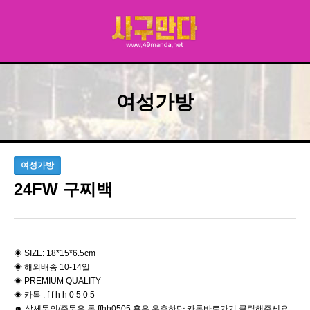
여성가방
여성가방
24FW 구찌백
​◈ SIZE: 18*15*6.5cm
◈ 해외배송 10-14일
◈ PREMIUM QUALITY
◈ 카톡 : f f h h 0 5 0 5
☻ 상세문의/주문은 톡 ffhh0505 혹은 우측하단 카톡바로가기 클릭해주세요