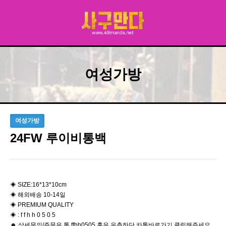
여성가방
여성가방
24FW 루이비통백
◈ SIZE:16*13*10cm
◈ 해외배송 10-14일
◈ PREMIUM QUALITY
◈ : f f h h 0 5 0 5
☻ 상세문의/주문은 톡 ffhh0505 혹은 우측하단 카톡바로가기 클릭해주세요