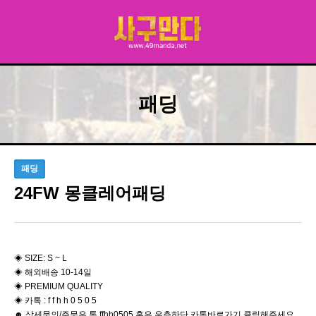
패딩
패딩
24FW 몽클레어패딩
◈ SIZE: S ~ L
◈ 해외배송 10-14일
◈ PREMIUM QUALITY
◈ 카톡 : f f h h 0 5 0 5
☻ 상세문의/주문은 톡 ffhh0505 혹은 우측하단 카톡바로가기 클릭해주세요