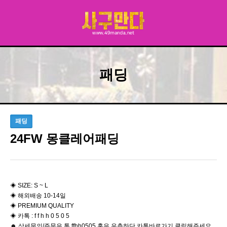
패딩
패딩
24FW 몽클레어패딩
◈ SIZE: S ~ L
◈ 해외배송 10-14일
◈ PREMIUM QUALITY
◈ 카톡 : f f h h 0 5 0 5
☻ 상세문의/주문은 톡 ffhh0505 혹은 우측하단 카톡바로가기 클릭해주세요