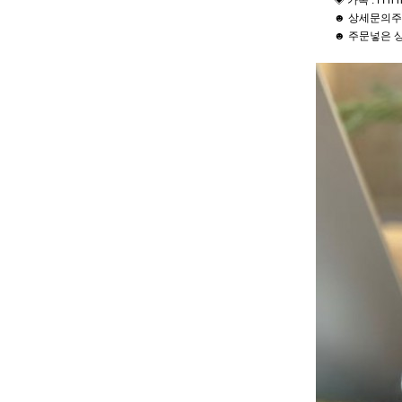
◈ 카톡 : f f h h
☻ 상세문의주
☻ 주문넣은 