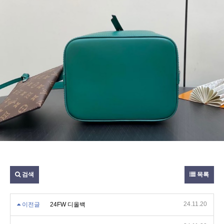
검색
목록
24.11.20
이전글
24FW 디올백