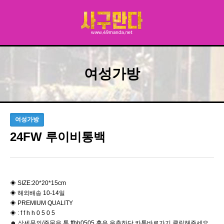
여성가방
여성가방
24FW 루이비통백
◈ SIZE:20*20*15cm
◈ 해외배송 10-14일
◈ PREMIUM QUALITY
◈ : f f h h 0 5 0 5
☻ 상세문의/주문은 톡 ffhh0505 혹은 우측하단 카톡바로가기 클릭해주세요