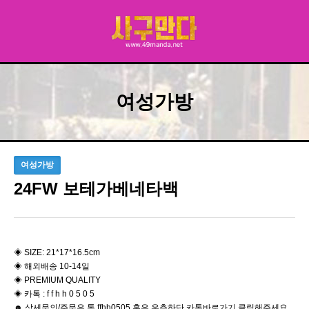
여성가방
여성가방
24FW 보테가베네타백
​◈ SIZE: 21*17*16.5cm
​◈ 해외배송 10-14일
◈ PREMIUM QUALITY
◈ 카톡 : f f h h 0 5 0 5
☻ 상세문의/주문은 톡 ffhh0505 혹은 우측하단 카톡바로가기 클릭해주세요