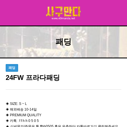
패딩
패딩
24FW 프라다패딩
◈ SIZE: S ~ L
◈ 해외배송 10-14일
◈ PREMIUM QUALITY
◈ 카톡 : f f h h 0 5 0 5
☻ 상세문의/주문은 톡 ffhh0505 혹은 우측하단 카톡바로가기 클릭해주세요