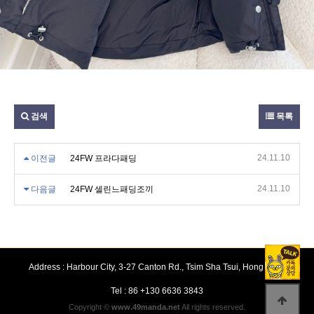
검색
목록
24.11.10
이전글
24FW 프라다패딩
24.11.10
다음글
24FW 셀린느패딩조끼
Address : Harbour City, 3-27 Canton Rd., Tsim Sha Tsui, Hong Kong
Tel : 86 +130 6636 3843
Copyright ©
www.49manda.net
All rights reserved.