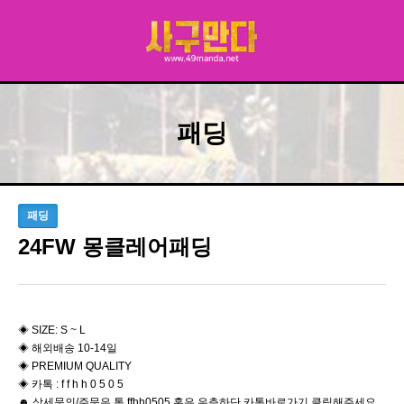
패딩
패딩
24FW 몽클레어패딩
◈ SIZE: S ~ L
◈ 해외배송 10-14일
◈ PREMIUM QUALITY
◈ 카톡 : f f h h 0 5 0 5
☻ 상세문의/주문은 톡 ffhh0505 혹은 우측하단 카톡바로가기 클릭해주세요