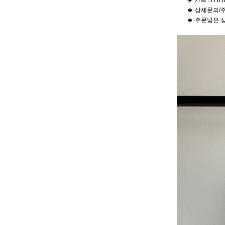
◈ 카톡 : f f h h
☻ 상세문의/주
☻ 주문넣은 