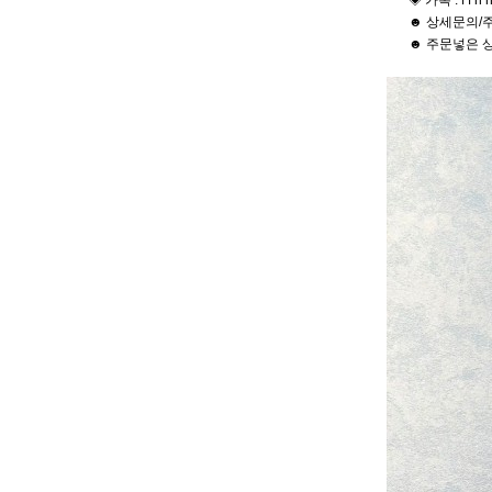
◈ 카톡 : f f h h
☻ 상세문의/주
☻ 주문넣은 