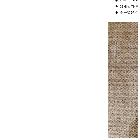
◈ 카톡 : f f h h
☻ 상세문의/주
☻ 주문넣은 