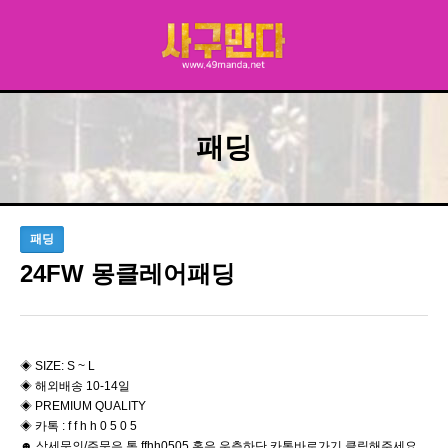
패딩
패딩
24FW 몽클레어패딩
◈ SIZE: S ~ L
◈ 해외배송 10-14일
◈ PREMIUM QUALITY
◈ 카톡 : f f h h 0 5 0 5
☻ 상세문의/주문은 톡 ffhh0505 혹은 우측하단 카톡바로가기 클릭해주세요