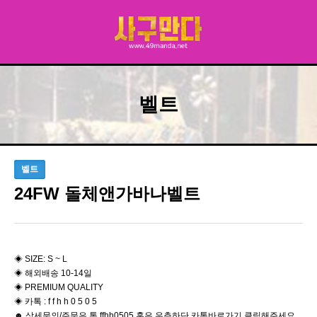
벨트
벨트
24FW 돌체앤가바나벨트
◈ SIZE: S ~ L
◈ 해외배송 10-14일
◈ PREMIUM QUALITY
◈ 카톡 : f f h h 0 5 0 5
☻ 상세문의/주문은 톡 ffhh0505 혹은 우측하단 카톡바로가기 클릭해주세요