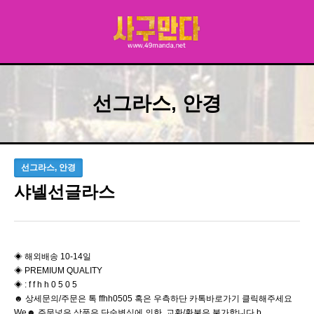
선그라스, 안경
선그라스, 안경
샤넬선글라스
◈ 해외배송 10-14일
◈ PREMIUM QUALITY
◈ : f f h h 0 5 0 5
☻ 상세문의/주문은 톡 ffhh0505 혹은 우측하단 카톡바로가기 클릭해주세요
We☻ 주문넣은 상품은 단순변심에 의한 교환/환불은 불가합니다 b