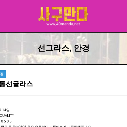
선그라스, 안경
안경
통선글라스
0-14일
QUALITY
 0 5 0 5