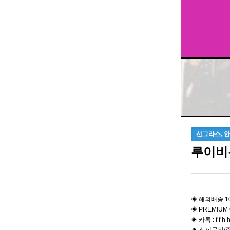
선그라스, 
루이비
◈ 해외배송 1
◈ PREMIUM 
◈ 카톡 : f f h h