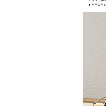
☻ 상세문의/주
☻ 주문넣은 