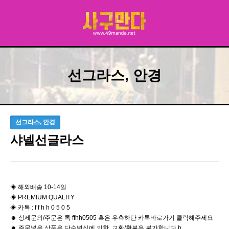
선그라스, 안경
선그라스, 안경
샤넬선글라스
◈ 해외배송 10-14일
◈ PREMIUM QUALITY
◈ 카톡 : f f h h 0 5 0 5
☻ 상세문의/주문은 톡 ffhh0505 혹은 우측하단 카톡바로가기 클릭해주세요
☻ 주문넣은 상품은 단순변심에 의한 교환/환불은 불가합니다 b