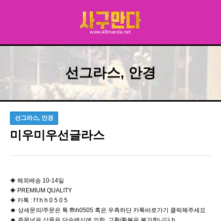
선그라스, 안경
선그라스, 안경
미우미우선글라스
◈ 해외배송 10-14일
◈ PREMIUM QUALITY
◈ 카톡 : f f h h 0 5 0 5
☻ 상세문의/주문은 톡 ffhh0505 혹은 우측하단 카톡바로가기 클릭해주세요
☻ 주문넣은 상품은 단순변심에 의한 교환/환불은 불가합니다 b