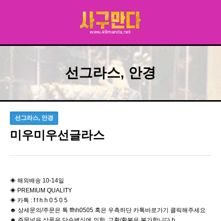
선그라스, 안경
선그라스, 안경
미우미우선글라스
◈ 해외배송 10-14일
◈ PREMIUM QUALITY
◈ 카톡 : f f h h 0 5 0 5
☻ 상세문의/주문은 톡 ffhh0505 혹은 우측하단 카톡바로가기 클릭해주세요
☻ 주문넣은 상품은 단순변심에 의한 교환/환불은 불가합니다 b