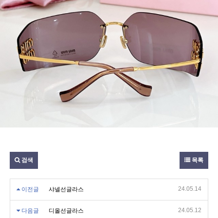
검색
목록
24.05.14
이전글
샤넬선글라스
24.05.12
다음글
디올선글라스