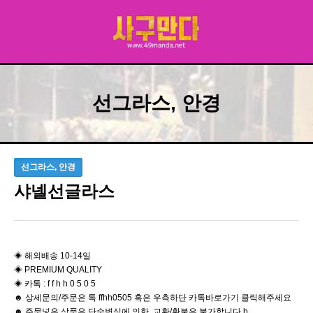
선그라스, 안경
선그라스, 안경
샤넬선글라스
◈ 해외배송 10-14일
◈ PREMIUM QUALITY
◈ 카톡 : f f h h 0 5 0 5
☻ 상세문의/주문은 톡 ffhh0505 혹은 우측하단 카톡바로가기 클릭해주세요
☻ 주문넣은 상품은 단순변심에 의한 교환/환불은 불가합니다 b