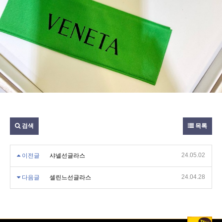
검색
목록
24.05.02
이전글
샤넬선글라스
24.04.28
다음글
셀린느선글라스