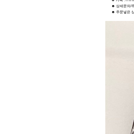
◈ 카톡 : f f h h
☻ 상세문의/주
☻ 주문넣은 