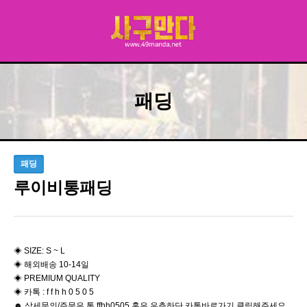
패딩
패딩
루이비통패딩
◈ SIZE: S ~ L
◈ 해외배송 10-14일
◈ PREMIUM QUALITY
◈ 카톡 : f f h h 0 5 0 5
☻ 상세문의/주문은 톡 ffhh0505 혹은 우측하단 카톡바로가기 클릭해주세요