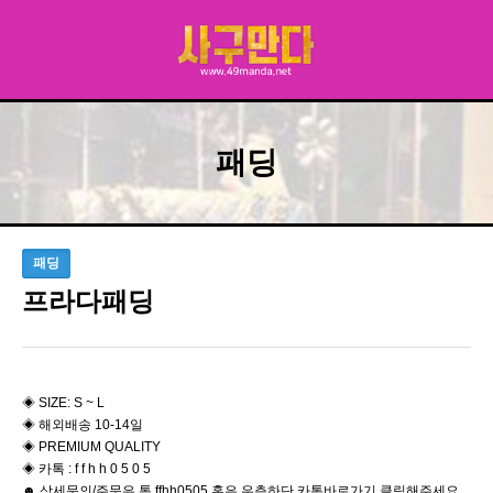
패딩
패딩
프라다패딩
◈ SIZE: S ~ L
◈ 해외배송 10-14일
◈ PREMIUM QUALITY
◈ 카톡 : f f h h 0 5 0 5
☻ 상세문의/주문은 톡 ffhh0505 혹은 우측하단 카톡바로가기 클릭해주세요