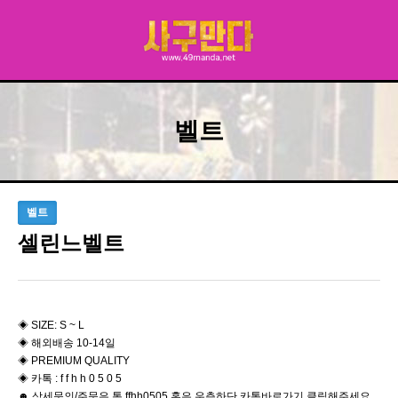
벨트
벨트
셀린느벨트
◈ SIZE: S ~ L
◈ 해외배송 10-14일
◈ PREMIUM QUALITY
◈ 카톡 : f f h h 0 5 0 5
☻ 상세문의/주문은 톡 ffhh0505 혹은 우측하단 카톡바로가기 클릭해주세요