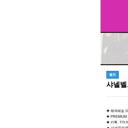
벨트
샤넬벨
◈ 해외배송 1
◈ PREMIUM 
◈ 카톡 : f f h h