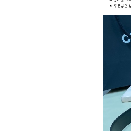
☻ 상세문의/주
☻ 주문넣은 