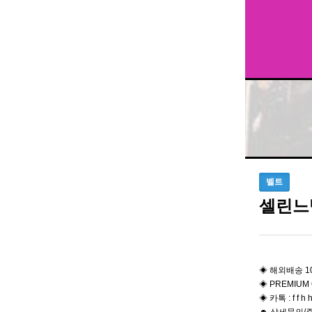
벨트
셀린느
◈ 해외배송 1
◈ PREMIUM 
◈ 카톡 : f f h h