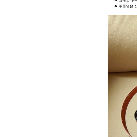
☻ 상세문의/주
☻ 주문넣은 