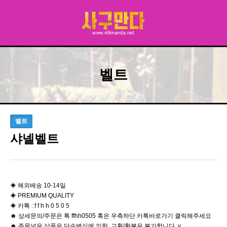
벨트
벨트
샤넬벨트
◈ 해외배송 10-14일
◈ PREMIUM QUALITY
◈ 카톡 : f f h h 0 5 0 5
☻ 상세문의/주문은 톡 ffhh0505 혹은 우측하단 카톡바로가기 클릭해주세요
☻ 주문넣은 상품은 단순변심에 의한 교환/환불은 불가합니다 y