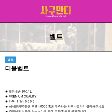
벨트
벨트
디올벨트
◈ 해외배송 10-14일
◈ PREMIUM QUALITY
◈ 카톡 : f f h h 0 5 0 5
☻ 상세문의/주문은 톡 ffhh0505 혹은 우측하단 카톡바로가기 클릭해주세요
☻ 주문넣은 상품은 단순변심에 의한 교환/환불은 불가합니다