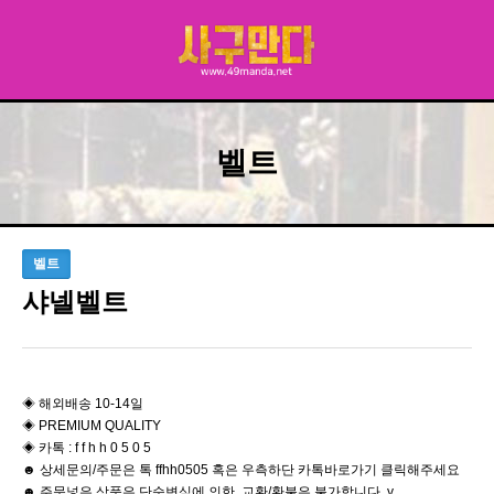
벨트
벨트
샤넬벨트
◈ 해외배송 10-14일
◈ PREMIUM QUALITY
◈ 카톡 : f f h h 0 5 0 5
☻ 상세문의/주문은 톡 ffhh0505 혹은 우측하단 카톡바로가기 클릭해주세요
☻ 주문넣은 상품은 단순변심에 의한 교환/환불은 불가합니다 y