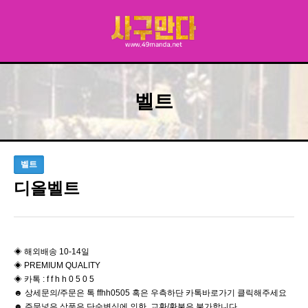
벨트
벨트
디올벨트
◈ 해외배송 10-14일
◈ PREMIUM QUALITY
◈ 카톡 : f f h h 0 5 0 5
☻ 상세문의/주문은 톡 ffhh0505 혹은 우측하단 카톡바로가기 클릭해주세요
☻ 주문넣은 상품은 단순변심에 의한 교환/환불은 불가합니다