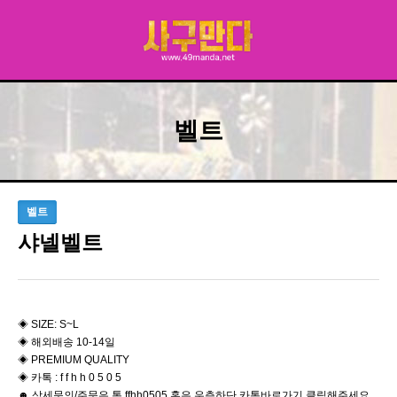
벨트
벨트
샤넬벨트
◈ ​SIZE: S~L
◈ 해외배송 10-14일
◈ PREMIUM QUALITY
◈ 카톡 : f f h h 0 5 0 5
☻ 상세문의/주문은 톡 ffhh0505 혹은 우측하단 카톡바로가기 클릭해주세요