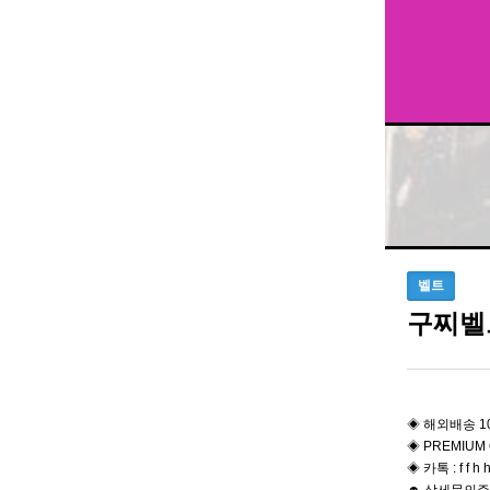
벨트
구찌벨
◈ 해외배송 1
◈ PREMIUM 
◈ 카톡 : f f h h