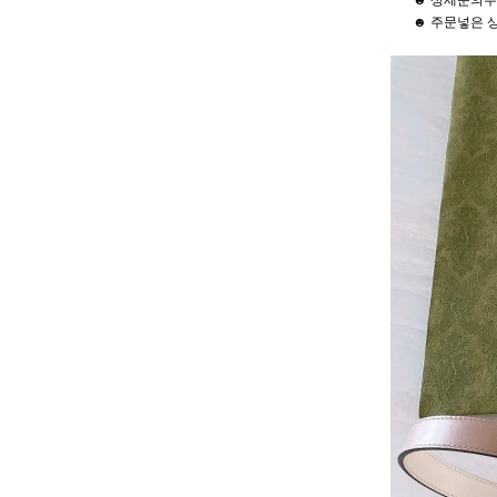
☻ 상세문의주
☻ 주문넣은 