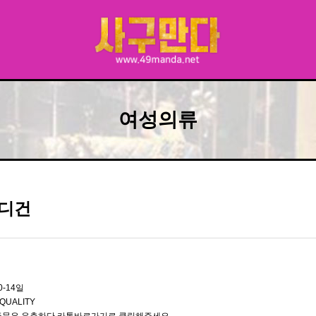
여성의류
디건
0-14일
QUALITY