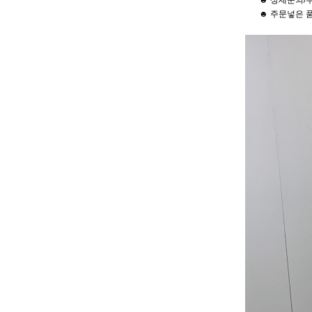
☻ 상세문의/
☻ 주문넣은 