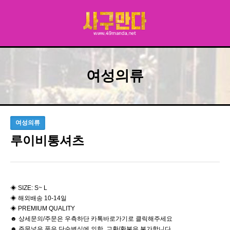
여성의류
여성의류
루이비통셔츠
◈ SIZE: S~ L
◈ 해외배송 10-14일
◈ PREMIUM QUALITY
☻ 상세문의/주문은 우측하단 카톡바로가기로 클릭해주세요
☻ 주문넣은 품은 단순변심에 의한 교환/환불은 불가합니다