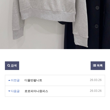
검색
목록
26.03.26
이전글
디올반팔니트
26.03.26
다음글
로로피아나원피스