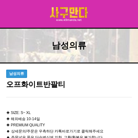
남성의류
남성의류
오프화이트반팔티
◈ SIZE: S~ XL
◈ 해외배송 10-14일
◈ PREMIUM QUALITY
☻ 상세문의/주문은 우측하단 카톡바로가기로 클릭해주세요
☻ 주문넣은 품은 단순변심에 의한 교환/환불은 불가합니다