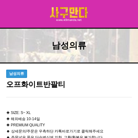
남성의류
남성의류
오프화이트반팔티
◈ SIZE: S~ XL
◈ 해외배송 10-14일
◈ PREMIUM QUALITY
☻ 상세문의/주문은 우측하단 카톡바로가기로 클릭해주세요
☻ 주문넣은 품은 단순변심에 의한 교환/환불은 불가합니다