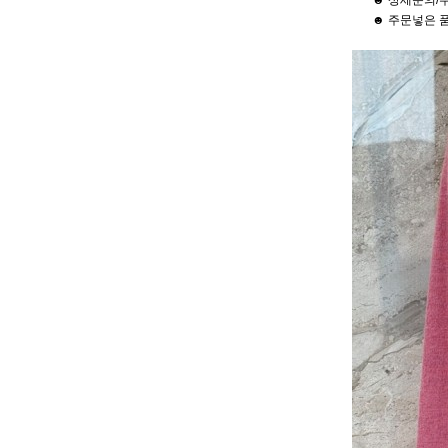
☻ 상세문의/
☻ 주문넣은 