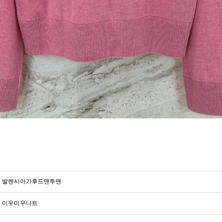
발렌시아가후드맨투맨
미우미우니트