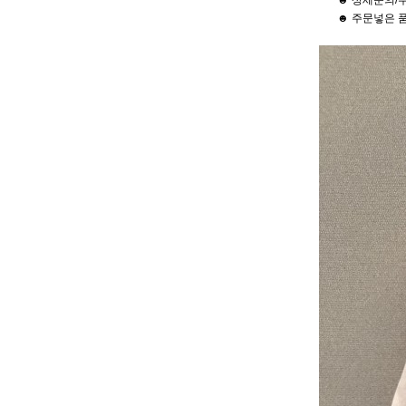
☻ 상세문의/
☻ 주문넣은 